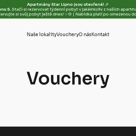
Apartmány Star Lipno jsou otevřené!
🎉
enu 5.
Stačí si rezervovat týdenní pobyt v jakémkoliv z naších apart
ervujte si svůj pobyt ještě dnes! ✨🌻 | Nabídka platí po omezenou d
Naše lokality
Vouchery
O nás
Kontakt
Vouchery