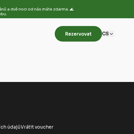
mánů a dvě noci od nás máte zdarma. 🌊
obu.
CS
Rezervovat
ch údajů
Vrátit voucher