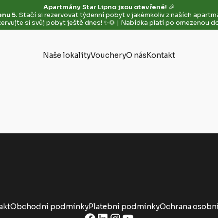
Apartmány Star Lipno jsou otevřené!
🎉
enu 5.
Stačí si rezervovat týdenní pobyt v jakémkoliv z naších apart
ervujte si svůj pobyt ještě dnes! ✨🌻 | Nabídka platí po omezenou d
Naše lokality
Vouchery
O nás
Kontakt
akt
Obchodní podmínky
Platební podmínky
Ochrana osobní