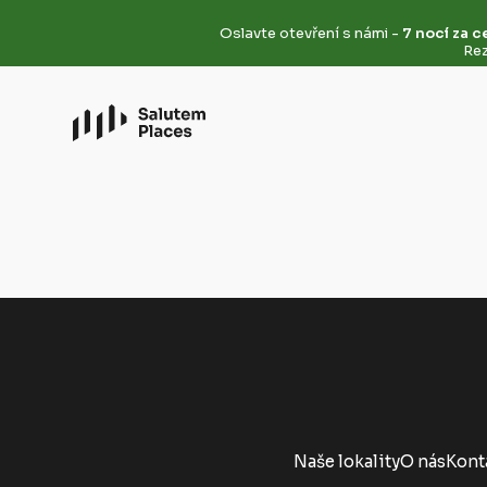
Oslavte otevření s námi -
7 nocí za c
Rez
Naše lokality
O nás
Kont